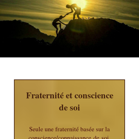
Fraternité et conscience
de soi
Seule une fraternité basée sur la
conscience/connaissance de
soi,