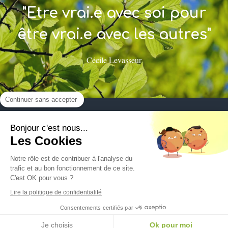
"Etre vrai.e avec soi pour
être vrai.e avec les autres"
Cécile Levasseur
Continuer sans accepter
Bonjour c'est nous...
Les Cookies
Notre rôle est de contribuer à l'analyse du
Plan du site
trafic et au bon fonctionnement de ce site.
C'est OK pour vous ?
Mentions légales
Lire la politique de confidentialité
©2026 - Bastien Seigneur et Cécile Levasseur
Consentements certifiés par
Liberté - responsabilité - Fraternité
Je choisis
Ok pour moi