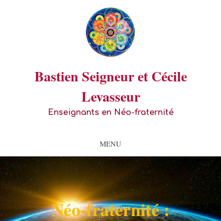
Bastien Seigneur et Cécile
Levasseur
Enseignants en Néo-fraternité
MENU
Néo-fraternité :