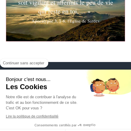
soit vigilant et affermis le peu de vie
qui reste en toi, ... »
Apocalypse 3, 1-6, l'Eglise de Sardes
Continuer sans accepter
Bonjour c'est nous...
Les Cookies
Notre rôle est de contribuer à l'analyse du
Plan du site
trafic et au bon fonctionnement de ce site.
C'est OK pour vous ?
Mentions légales
Lire la politique de confidentialité
©2026 - Bastien Seigneur et Cécile Levasseur
Consentements certifiés par
Liberté - responsabilité - Fraternité